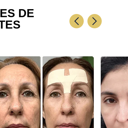
ES DE
TES