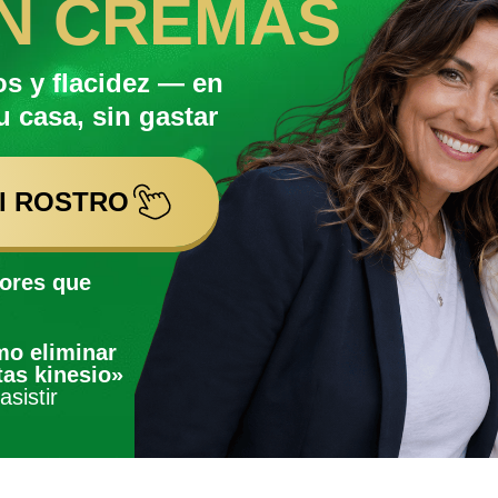
IN CREMAS
s y flacidez — en
u casa, sin gastar
MI ROSTRO
rores que
o eliminar
tas kinesio»
sistir