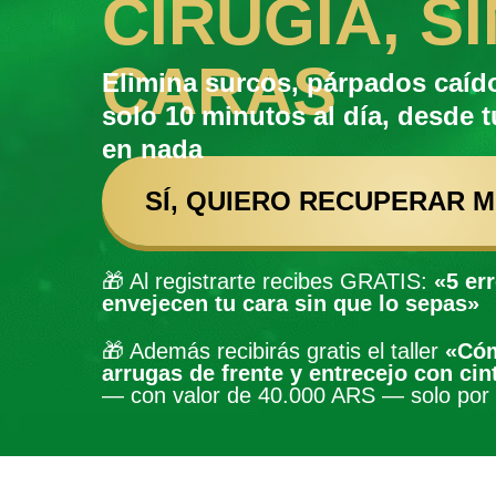
CIRUGIA, S
CARAS
Elimina surcos, párpados caído
solo 10 minutos al día, desde t
en nada
SÍ, QUIERO RECUPERAR 
🎁 Al registrarte recibes GRATIS:
«5 er
envejecen tu cara sin que lo sepas»
🎁 Además recibirás gratis el taller
«Cóm
arrugas de frente y entrecejo con cin
— con valor de 40.000 ARS — solo por a